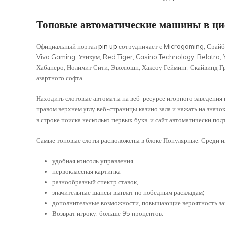
Топовые автоматические машины в ц
Официальный портал
pin up
сотрудничает с Microgaming, Срайб,
Vivo Gaming, Уникум, Red Tiger, Casino Technology, Belatra, Y
Хабанеро, Нолимит Сити, Эволюшн, Хаксоу Гейминг, Скайвинд Г
азартного софта.
Находить слотовые автоматы на веб-ресурсе игорного заведения п
правом верхнем углу веб-страницы казино зала и нажать на значо
в строке поиска несколько первых букв, и сайт автоматически по
Самые топовые слоты расположены в блоке Популярные. Среди и
удобная консоль управления.
первоклассная картинка
разнообразный спектр ставок;
значительные шансы выплат по победным раскладам;
дополнительные возможности, повышающие вероятность зав
Возврат игроку, больше 95 процентов.