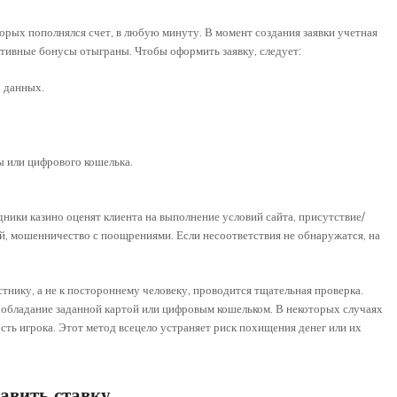
торых пополнялся счет, в любую минуту. В момент создания заявки учетная
ктивные бонусы отыграны. Чтобы оформить заявку, следует:
х данных.
ы или цифрового кошелька.
ники казино оценят клиента на выполнение условий сайта, присутствие/
, мошенничество с поощрениями. Если несоответствия не обнаружатся, на
тнику, а не к постороннему человеку, проводится тщательная проверка.
 обладание заданной картой или цифровым кошельком. В некоторых случаях
сть игрока. Этот метод всецело устраняет риск похищения денег или их
авить ставку