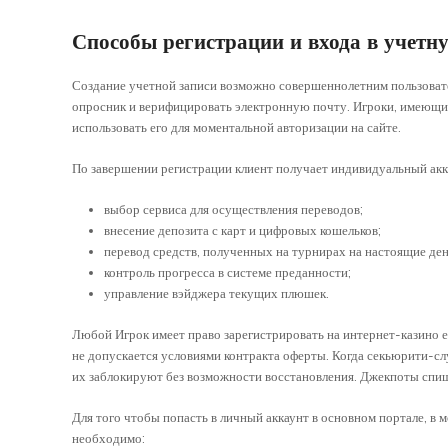
Способы регистрации и входа в учетн
Создание учетной записи возможно совершеннолетним пользовате
опросник и верифицировать электронную почту. Игроки, имеющие
использовать его для моментальной авторизации на сайте.
По завершении регистрации клиент получает индивидуальный акк
выбор сервиса для осуществления переводов;
внесение депозита с карт и цифровых кошельков;
перевод средств, полученных на турнирах на настоящие ден
контроль прогресса в системе преданности;
управление вэйджера текущих плюшек.
Любой Игрок имеет право зарегистрировать на интернет-казино 
не допускается условиями контракта оферты. Когда секьюрити-сл
их заблокируют без возможности восстановления. Джекпоты спишут
Для того чтобы попасть в личный аккаунт в основном портале, в м
необходимо: