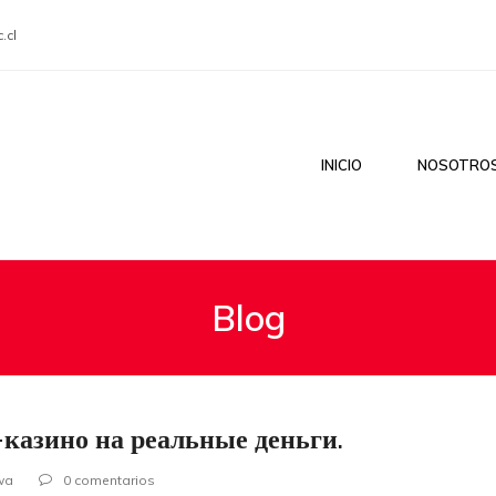
.cl
INICIO
NOSOTRO
Blog
казино на реальные деньги.
wa
0 comentarios