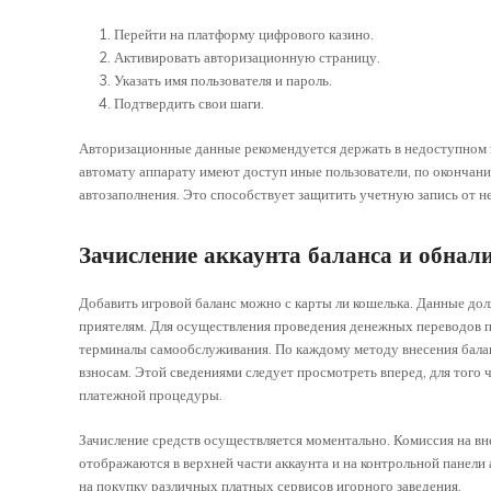
Перейти на платформу цифрового казино.
Активировать авторизационную страницу.
Указать имя пользователя и пароль.
Подтвердить свои шаги.
Авторизационные данные рекомендуется держать в недоступном м
автомату аппарату имеют доступ иные пользователи, по окончании
автозаполнения. Это способствует защитить учетную запись от 
Зачисление аккаунта баланса и обнал
Добавить игровой баланс можно с карты ли кошелька. Данные дол
приятелям. Для осуществления проведения денежных переводов 
терминалы самообслуживания. По каждому методу внесения бал
взносам. Этой сведениями следует просмотреть вперед, для того
платежной процедуры.
Зачисление средств осуществляется моментально. Комиссия на вне
отображаются в верхней части аккаунта и на контрольной панели
на покупку различных платных сервисов игорного заведения.