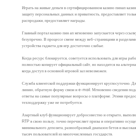
Играть на живые деньги в сертифицированном казино пинап казин
защиту персональных данных и приватность, предоставляет толь
распродажи, предоставляет награды.
Главный портал казино пин ап мгновенно запускается через ссыл
безупречно. В процессе смене между веб-страницами и разделами
устройства гаджета для игр достаточно слабые.
Когда ресурс блокируется, советуется использовать для игры ра
полностью копирует официальный сайт, но находится на альтерна
когда доступ в основной игровой зал невозможен.
Служба клиентской поддержки функционирует круглосуточно. Д
линию, обратную форму связи и e-mail. Мгновенно сведения пода
ответы на самые популярные вопросы о платформе. Этими предо
техподдержку уже не потребуется.
Азартный клуб функционирует добросовестно и открыто, выполн
RTP в свою пользу, точно перечисляет призы и оперативно осущ
минимального депозита, разнообразный диапазон бетов и высокая
тысяч пользователей из многочисленных государств.