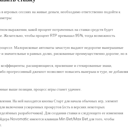
в игровых сессиях на живые деньги, необходимо ответственно подойти к
аметры:
ном выражении, какой процент потраченных на ставки средств будет
ве. Желательно, чтобы процент RTP превышал 95%, тогда возможность
 процессе. Малорисковые автоматы зачастую выдают недорогие выигрышные
 и значительные в равных долях, рискованные преимущественно дорогие, но в
, коэффициенты, расширяющиеся, прилипшие и стекированные знаки,
ибо прогрессивный джекпот позволяют повысить выигрыш в туре, не добавляя
нные выше позиции, процесс игры станет удачнее.
вления. На ней находятся кнопка Старт для начала обычных игр, элемент
для включения ускоренных прокрутов (есть в версиях некоторых
еделённых разработчиков). Для создания ставки и следующего ее изменения
айдера Novomatic имеются клавиши Min Bet/Max Bet для того, чтобы
е.