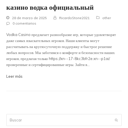
казино водка официальный
28 de marzo de 2025
RicardoStone2021
other
0 comentarios
Vodka Casino предлагает разнообразие игр, которые удовлетворят
даже самых взыскательных игроков. Наши клиенты могут
рассчитывать на круглосуточную поддержку и быстрое решение
любых вопросов. Мы заботимся о комфорте и безопасности наших
игроков, предлагая только https://xn--17-8kc3bfr2e.xn--p1ai/
проверенные и сертифицированные игры. Зайти в…
Leer más
Buscar
Enviar