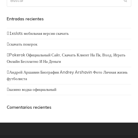
Enviar
Entradas recientes
1xslots мобильная версия скачать
скачать покерок
Pokerok Официальный Сайт, Скачать Клиент На Пк, Вход, Играть
Онлайн Бесплатно И На Деньги
Андрей Аршавин Биография Andrey Arshavin Фото Личная жизнь
футболиста
казино водка официальный
Comentarios recientes