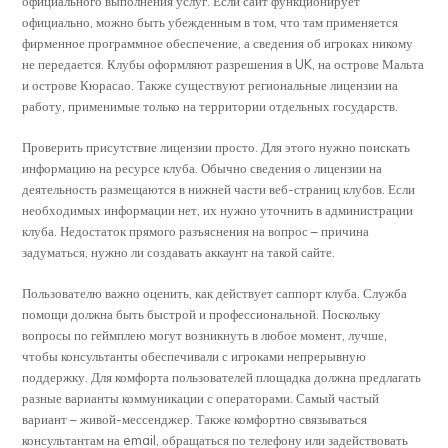
официального выполнения услуг. Если сайт функционирует
официально, можно быть убежденным в том, что там применяется
фирменное программное обеспечение, а сведения об игроках никому
не передается. Клубы оформляют разрешения в UK, на острове Мальта
и острове Кюрасао. Также существуют региональные лицензии на
работу, применимые только на территории отдельных государств.
Проверить присутствие лицензии просто. Для этого нужно поискать
информацию на ресурсе клуба. Обычно сведения о лицензии на
деятельность размещаются в нижней части веб-страниц клубов. Если
необходимых информации нет, их нужно уточнить в администрации
клуба. Недостаток прямого разъяснения на вопрос – причина
задуматься, нужно ли создавать аккаунт на такой сайте.
Пользователю важно оценить, как действует саппорт клуба. Служба
помощи должна быть быстрой и профессиональной. Поскольку
вопросы по геймплею могут возникнуть в любое момент, лучше,
чтобы консультанты обеспечивали с игроками непрерывную
поддержку. Для комфорта пользователей площадка должна предлагать
разные варианты коммуникации с операторами. Самый частый
вариант – живой-мессенджер. Также комфортно связываться
консультантам на email, обращаться по телефону или задействовать