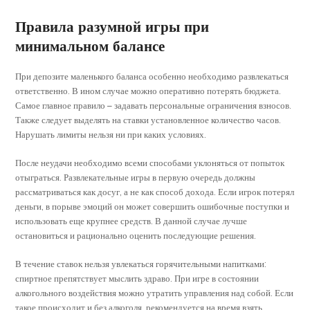
Правила разумной игры при
минимальном балансе
При депозите маленького баланса особенно необходимо развлекаться
ответственно. В ином случае можно оперативно потерять бюджета.
Самое главное правило – задавать персональные ограничения взносов.
Также следует выделять на ставки установленное количество часов.
Нарушать лимиты нельзя ни при каких условиях.
После неудачи необходимо всеми способами уклоняться от попыток
отыграться. Развлекательные игры в первую очередь должны
рассматриваться как досуг, а не как способ дохода. Если игрок потерял
деньги, в порыве эмоций он может совершить ошибочные поступки и
использовать еще крупнее средств. В данной случае лучше
остановиться и рационально оценить последующие решения.
В течение ставок нельзя увлекаться горячительными напитками:
спиртное препятствует мыслить здраво. При игре в состоянии
алкогольного воздействия можно утратить управления над собой. Если
такое происходит и без алкоголя, рекомендуется на время взять