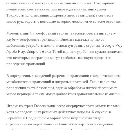
осуществление платежей с минимальными сборами. Этот вариант
лучше всего соответствует для перевода минимальных денег.
Трудность использования цифровых валют завышена: в сети есть
много руководств, с помощью которых можно легко во всем освоиться.
Моментальный и комфортный вариант внесения счета в интернет-
клубе – телефонные транзакции. Вносить платежи прямо со
мобильных устройств можно, используя разные сервисы: Google Pay,
Apple Pay, Zimpler, Boku. Такой вариант удобен, но нужно понимать,
что некоторые операторы могут требовать высокую процент за
проведение транзакций.
В определенных заведений разрешено транзакции с задействованием
межбанковских транзакций и цифровых платежей. Такие варианты
пополнения счета безопасны, однако обработка платежей занимает
много периода, а также могут добавляться дополнительные комиссии.
Игроки из стран Европы чаще всего оперируют платежными картами,
хотя в определенных регионах действуют запреты. К случаю, в
Германии и Соединенном Королевстве недавно был введен
ограничение на задействование банковских карт при проведении