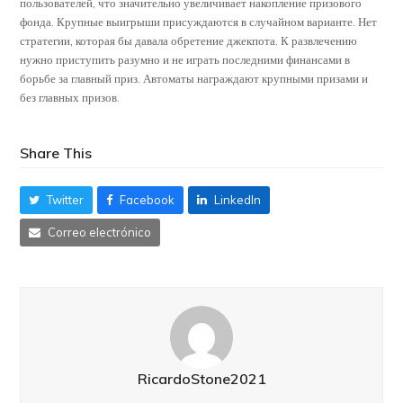
пользователей, что значительно увеличивает накопление призового
фонда. Крупные выигрыши присуждаются в случайном варианте. Нет
стратегии, которая бы давала обретение джекпота. К развлечению
нужно приступить разумно и не играть последними финансами в
борьбе за главный приз. Автоматы награждают крупными призами и
без главных призов.
Share This
Twitter
Facebook
LinkedIn
Correo electrónico
RicardoStone2021