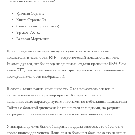
слотов нижеперечисленные:
Удачная Серия 3;
Книга Страны Оз;
Счастливый Трилистник;
Space Wars;
Веселая Мартышка.
При определении аппаратов нужно учитывать их ключевые
показатели, в частности, RTP – теоретический показатель выплат.
Рекомендуется, чтобы процент денежной отдачи превышал 95%. Чем
выше RTP, тем регулярнее на мониторе формируются оплачиваемые
последовательности изображений.
В слотах также важна изменчивость. Этот показатель влияет на
частоту начисления и размер призов. Аппараты с малой
изменчивостью характеризуются частыми, но небольшими выплатами.
Тайтлы с большой дисперсией отличаются солидными, но редкими
наградами. Есть умеренные аппараты – оптимальный вариант.
У аппарата должен быть обширные пределы взносов: это обеспечит
новые шансы для успеха. Даже при небольшом балансе легко накопить