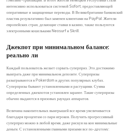
гэмблинг-транзакций. В итоге жители Немецкой Республики стали
интенсивно использоваться системой Sofort, предоставляющей
оперативные и защищенные переводы. В Великобритании банковский
пластик результативно был заменен клиентами на PayPal. Жители
европейских стран, делающие ставки в казино, также пользуются
электронными кошельками Neosurf и Skrill.
Джекпот при минимальном балансе:
реально ли
Каждый пользователь желает сорвать суперприз. Это достижимо
выиграть даже при минимальном депозите. Суперпризы
разыгрываются в Pokerdom и других популярных клубах.
Суперпризы бывают установленными и растущими. Сумма
определенных джекпотов установлен заранее. Такие суперпризы
обычно выдаются в призовых раундах аппаратов.
Величина накопительных выигрышей все время увеличивается
благодаря процентам со пари игроков. Получить прогрессивный
суперприз можно в любой время, даже рискуя на кон минимальные
деньги. С установленными главными призами все по-другому: