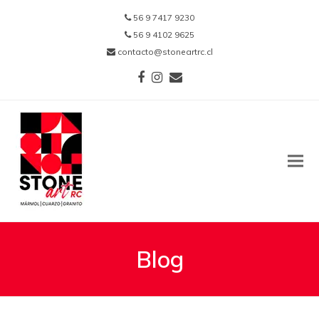
56 9 7417 9230
56 9 4102 9625
contacto@stoneartrc.cl
Facebook
Instagram
Correo
electrónico
Blog