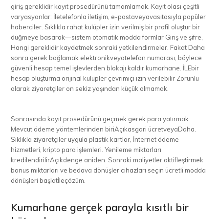
giriş gereklidir kayıt prosedürünü tamamlamak. Kayıt olası çeşitli
varyasyonlar: İletelefonla iletişim, e-postaveyavasıtasıyla popüler
haberciler. Sıklıkla rahat kulüpler izin verilmiş bir profil oluştur bir
düğmeye basarak—sistem otomatik modda formlar Giriş ve şifre,
Hangi gereklidir kaydetmek sonraki yetkilendirmeler. Fakat Daha
sonra gerek bağlamak elektronikveyatelefon numarası, böylece
güvenli hesap temel işlevlerden blokajı kaldır kumarhane. İLEbir
hesap oluşturma orijinal kulüpler çevrimiçi izin verilebilir Zorunlu
olarak ziyaretçiler on sekiz yaşından küçük olmamak.
Sonrasında kayıt prosedürünü geçmek gerek para yatırmak
Mevcut ödeme yöntemlerinden biriAçıkasgari ücretveyaDaha.
Sıklıkla ziyaretçiler uygula plastik kartlar, İnternet ödeme
hizmetleri, kripto para işlemleri. Yenileme miktarları
kredilendirilirAçıkdenge aniden. Sonraki maliyetler aktifleştirmek
bonus miktarları ve bedava dönüşler cihazları seçin ücretli modda
dönüşleri başlatİleçözüm.
Kumarhane gerçek parayla kısıtlı bir