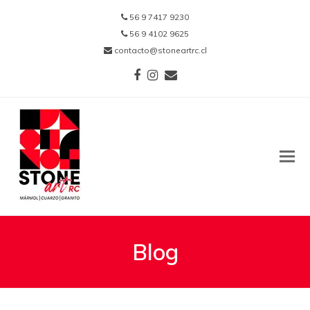
56 9 7417 9230
56 9 4102 9625
contacto@stoneartrc.cl
Facebook
Instagram
Correo
electrónico
Blog