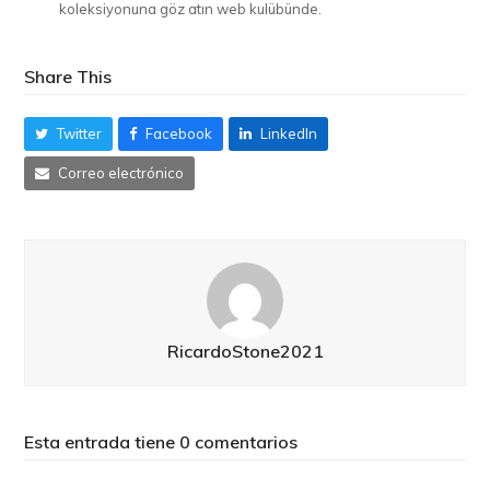
koleksiyonuna göz atın web kulübünde.
Share This
Twitter
Facebook
LinkedIn
Correo electrónico
RicardoStone2021
Esta entrada tiene 0 comentarios