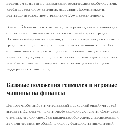
процентом возврата и оптимальными техническими особенностями.
Чтобы провести игру на деньги, надо лишь оформить аккаунт,
подтвердить возрастное ограничение 18+ и внести депозит.
В казино 7К имеются и безвозмездные версии видеослот-машин для
стремящихся познакомиться с ассортиментом без регистрации.
Поскольку выбор очень широкий, у новичков в игре могут возникнуть
трудности с подбором пары аппаратов на постоянной основе. Есть
огромное количество рекомендаций от специалистов, умеющих
упростить эту задачу и подобрать лучшие автоматы для конкретных
целей: моментального выигрыша, выполнения условий бонусов,
поддержания баланса и т.д.
Базовые положения геймплея в игровые
машины на финансы
Для того чтобы выбрать качественный и доходный онлайн-игровой
автомат в К3, следует понять, как функционируют слоты. Сразу стоит
отметить, что они способны различаться бонусами, спецсимволами и
другими чертами, но общий принцип у большинства аналогичный.