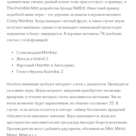
сравнительно свежих данный аспект тоже присутствует, к примеру, в
The Invisible Man разработки бренда NetEnt. Известный пример
подобной мини-игры – это дерганье за канаты в игровом автомате
Crazy Monkey. Когда выпадает жёлтый фрукт, в таком случае игрок
получает выигрыш, однако если выпадает наковальней происходит
поражение и бонус завершается. В игровые автоматы 7К изобилие
слотов с этой функцией:
Сумасшедшая Monkey;
Житель и Island 2;
Фартовый Haunter и Автосервис;
Гном и Фрукты Коктейль 2.
Особого внимания требуют интернет-слоты с джекпотом. Проводится
он в мини-игры. Игрок игорного заведения приобретает несколько
вращения, в течение которых слоты заполняются жетонами. Число
ячеек возможно будет вариативным, но обычно составляет 15. В
случае, если жетон остается в секторе, таймер бесплатных вращений
обнуляется на начальное значение. Игра оканчивается, когда все
пространство наполняется или три раунда выходят безрезультатными.
Производители могут добавить ряд призов, обозначая их Mini, Minor,
Major, Maxi и т.д.