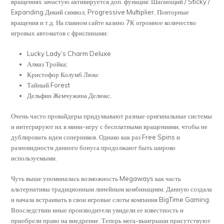
вращениях зачастую активируется доп. функция: Шагающий / Sticky /
Expanding Дикий символ, Progressive Multiplier, Повторные
вращения и т.д. На главном сайте казино 7К огромное количество
игровых автоматов с фриспинами:
Lucky Lady’s Charm Deluxe
Алмаз Тройка;
Кристофор Колумб Люкс
Тайный Forest
Дельфин Жемчужина Делюкс.
Очень часто провайдеры придумывают разные оригинальные системы
и интегрируют их в мини-игру с бесплатными вращениями, чтобы не
дублировать идеи соперников. Однако как раз Free Spins и
разновидности данного бонуса продолжают быть широко
используемыми.
Чуть выше упоминалась возможность Megaways как часть
альтернативы традиционным линейным комбинациям. Данную создала
и начала встраивать в свои игровые слоты компания BigTime Gaming.
Впоследствии иные производители увидели ее известность и
приобрели право на внедрение. Теперь мега-выигрыши присутствуют