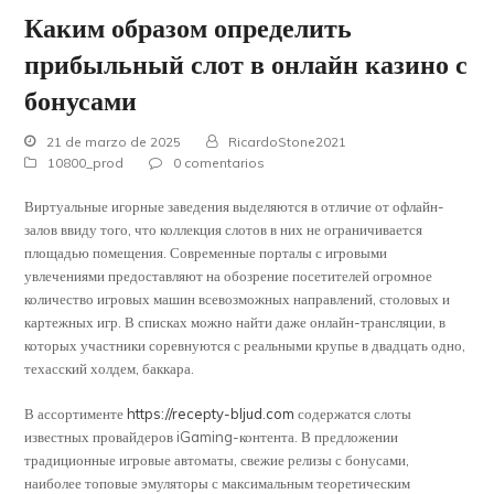
Каким образом определить
прибыльный слот в онлайн казино с
бонусами
21 de marzo de 2025
RicardoStone2021
10800_prod
0 comentarios
Виртуальные игорные заведения выделяются в отличие от офлайн-
залов ввиду того, что коллекция слотов в них не ограничивается
площадью помещения. Современные порталы с игровыми
увлечениями предоставляют на обозрение посетителей огромное
количество игровых машин всевозможных направлений, столовых и
картежных игр. В списках можно найти даже онлайн-трансляции, в
которых участники соревнуются с реальными крупье в двадцать одно,
техасский холдем, баккара.
В ассортименте
https://recepty-bljud.com
содержатся слоты
известных провайдеров iGaming-контента. В предложении
традиционные игровые автоматы, свежие релизы с бонусами,
наиболее топовые эмуляторы с максимальным теоретическим