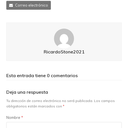
Correo electrónico
RicardoStone2021
Esta entrada tiene 0 comentarios
Deja una respuesta
Tu dirección de correo electrónico no será publicada.
Los campos
obligatorios están marcados con
*
Nombre
*