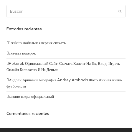
Buscar
Enviar
Entradas recientes
1xslots мобильная версия скачать
скачать покерок
Pokerok Официальный Сайт, Скачать Клиент На Пк, Вход, Играть
Онлайн Бесплатно И На Деньги
Андрей Аршавин Биография Andrey Arshavin Фото Личная жизнь
футболиста
казино водка официальный
Comentarios recientes