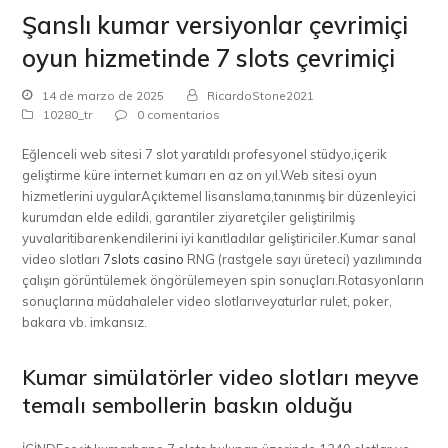
Şanslı kumar versiyonlar çevrimiçi
oyun hizmetinde 7 slots çevrimiçi
14 de marzo de 2025
RicardoStone2021
10280_tr
0 comentarios
Eğlenceli web sitesi 7 slot yaratıldı profesyonel stüdyo,içerik
geliştirme küre internet kumarı en az on yıl.Web sitesi oyun
hizmetlerini uygularAçıktemel lisanslama,tanınmış bir düzenleyici
kurumdan elde edildi, garantiler ziyaretçiler geliştirilmiş
yuvalaritibarenkendilerini iyi kanıtladılar geliştiriciler.Kumar sanal
video slotları
7slots casino
RNG (rastgele sayı üreteci) yazılımında
çalışın görüntülemek öngörülemeyen spin sonuçları.Rotasyonların
sonuçlarına müdahaleler video slotlarıveyaturlar rulet, poker,
bakara vb. imkansız.
Kumar simülatörler video slotları meyve
temalı sembollerin baskın olduğu