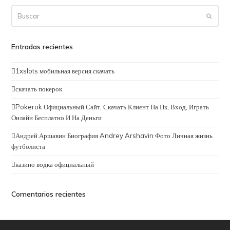
Buscar
Enviar
Entradas recientes
1xslots мобильная версия скачать
скачать покерок
Pokerok Официальный Сайт, Скачать Клиент На Пк, Вход, Играть
Онлайн Бесплатно И На Деньги
Андрей Аршавин Биография Andrey Arshavin Фото Личная жизнь
футболиста
казино водка официальный
Comentarios recientes