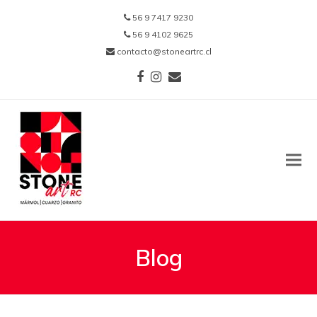
56 9 7417 9230
56 9 4102 9625
contacto@stoneartrc.cl
Facebook
Instagram
Correo
electrónico
Blog