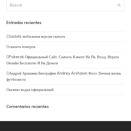
Buscar
Enviar
Entradas recientes
1xslots мобильная версия скачать
скачать покерок
Pokerok Официальный Сайт, Скачать Клиент На Пк, Вход, Играть
Онлайн Бесплатно И На Деньги
Андрей Аршавин Биография Andrey Arshavin Фото Личная жизнь
футболиста
казино водка официальный
Comentarios recientes