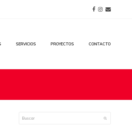
Facebook
Instagram
Correo
electróni
S
SERVICIOS
PROYECTOS
CONTACTO
Buscar
Enviar