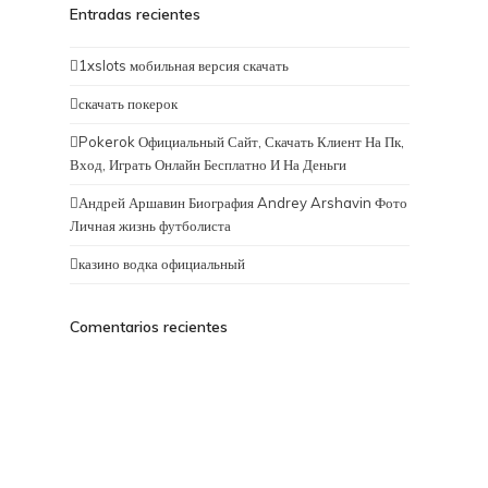
Entradas recientes
1xslots мобильная версия скачать
скачать покерок
Pokerok Официальный Сайт, Скачать Клиент На Пк,
Вход, Играть Онлайн Бесплатно И На Деньги
Андрей Аршавин Биография Andrey Arshavin Фото
Личная жизнь футболиста
казино водка официальный
Comentarios recientes