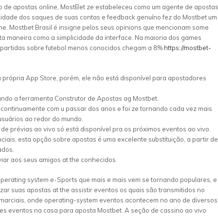
 de apostas online, MostBet ze estabeleceu como um agente de aposta
cilidade dos saques de suas contas e feedback genuíno fez do Mostbet um
ne. Mostbet Brasil é insigne pelos seus opinions que mencionam some
desta maneira como a simplicidade da interface. Na maioria dos games
m partidas sobre futebol menos conocidos chegam a 8%
https://mostbet-
a própria App Store, porém, ele não está disponível para apostadores
ndo a ferramenta Construtor de Apostas ag Mostbet.
u continuamente com u passar dos anos e foi ze tornando cada vez mais
 usuários ao redor do mundo.
e prévias ao vivo só está disponível pra os próximos eventos ao vivo.
iais, esta opção sobre apostas é uma excelente substituição, a partir de
ados.
viar aos seus amigos at the conhecidos.
operating system e-Sports que mais e mais vem se tornando populares, e
r suas apostas at the assistir eventos os quais são transmitidos no
marciais, onde operating-system eventos acontecem no ano de diversos
ses eventos na casa para aposta Mostbet. A seção de cassino ao vivo