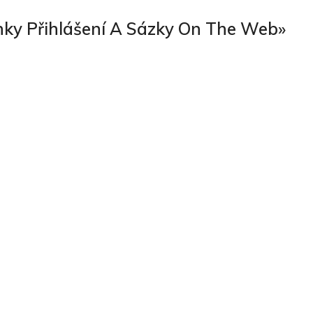
ánky Přihlášení A Sázky On The Web»