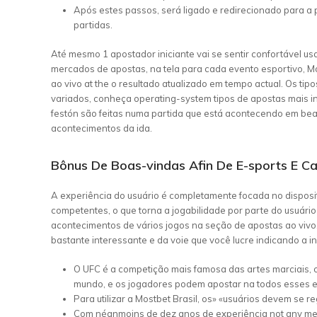
Após estes passos, será ligado e redirecionado para a 
partidas.
Até mesmo 1 apostador iniciante vai se sentir confortável 
mercados de apostas, na tela para cada evento esportivo, Mo
ao vivo at the o resultado atualizado em tempo actual. Os ti
variados, conheça operating-system tipos de apostas mais in
festón são feitas numa partida que está acontecendo em bea
acontecimentos da ida.
Bônus De Boas-vindas Afin De E-sports E Ca
A experiência do usuário é completamente focada no disposit
competentes, o que torna a jogabilidade por parte do usuári
acontecimentos de vários jogos na seção de apostas ao vivo.
bastante interessante e da voie que você lucre indicando a i
O UFC é a competição mais famosa das artes marciais,
mundo, e os jogadores podem apostar na todos esses e
Para utilizar a Mostbet Brasil, os» «usuários devem se re
Com néanmoins de dez anos de experiência not any mer