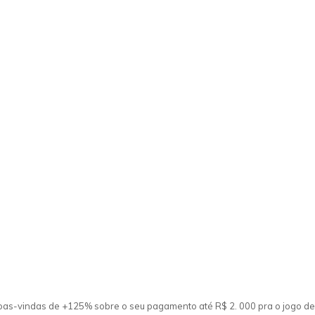
as-vindas de +125% sobre o seu pagamento até R$ 2. 000 pra o jogo de