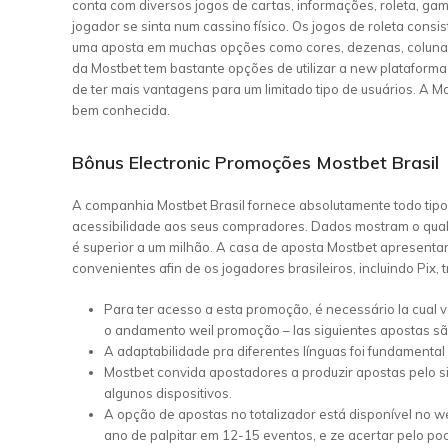
conta com diversos jogos de cartas, informações, roleta, game
jogador se sinta num cassino físico. Os jogos de roleta con
uma aposta em muchas opções como cores, dezenas, colunas,
da Mostbet tem bastante opções de utilizar a new plataform
de ter mais vantagens para um limitado tipo de usuários. A M
bem conhecida.
Bônus Electronic Promoções Mostbet Brasil
A companhia Mostbet Brasil fornece absolutamente todo tip
acessibilidade aos seus compradores. Dados mostram o qual o
é superior a um milhão. A casa de aposta Mostbet apresen
convenientes afin de os jogadores brasileiros, incluindo Pix,
Para ter acesso a esta promoção, é necessário la cual v
o andamento weil promoção – las siguientes apostas 
A adaptabilidade pra diferentes línguas foi fundamental
Mostbet convida apostadores a produzir apostas pelo sit
algunos dispositivos.
A opção de apostas no totalizador está disponível no 
ano de palpitar em 12-15 eventos, e ze acertar pelo po