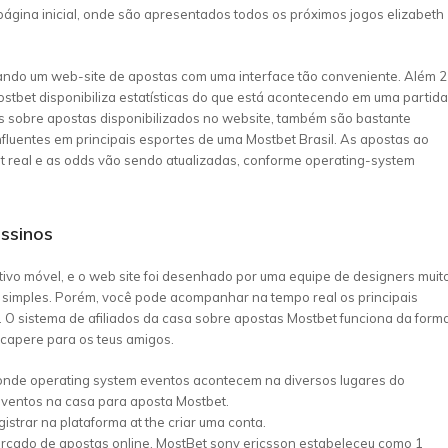
página inicial, onde são apresentados todos os próximos jogos elizabeth
usando um web-site de apostas com uma interface tão conveniente. Além 2
stbet disponibiliza estatísticas do que está acontecendo em uma partida
pos sobre apostas disponibilizados no website, também são bastante
fluentes em principais esportes de uma Mostbet Brasil. As apostas ao
t real e as odds vão sendo atualizadas, conforme operating-system
ssinos
ivo móvel, e o web site foi desenhado por uma equipe de designers muit
o simples. Porém, você pode acompanhar na tempo real os principais
 O sistema de afiliados da casa sobre apostas Mostbet funciona da form
ncapere para os teus amigos.
 onde operating system eventos acontecem na diversos lugares do
ventos na casa para aposta Mostbet.
gistrar na plataforma at the criar uma conta.
cado de apostas online, MostBet sony ericsson estabeleceu como 1