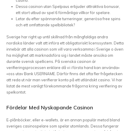
casino.
Dessa casinon utan Spelpaus erbjuder attraktiva bonusar,
ett stort utbud av spel 6 förmånliga villkor för spelare.
Letar du efter spännande turneringar, generösa free spins
och ett omfattande spelbibliotek?
Sverige har right up until skillnad från mångfaldiga andra
nordiska länder valt att införa ett obligatoriskt licenssystem. Detta
innebär att alla casinon som vill vara verksamma i Sverige o även
ha möjlighet att marknadsföra sig i landet måste ansöka om
durante svensk spellicens. På svenska casinon är
verifieringsprocessen enklare då vi i första hand kan använda»
«oss utav Bank USERNAME. Därför finns det ofta fler frågetecken
att reda ut när man verifierar konto på ett utländskt casino. Vi har
listat de mest vanligt förekommande frågorna kring verifiering av
spelkontot.
Fördelar Med Nyskapande Casinon
E-plånböcker, eller e-wallets, är en annan populär metod bland
sveriges casinospelare som spelar utomlands. Dessa fungerar