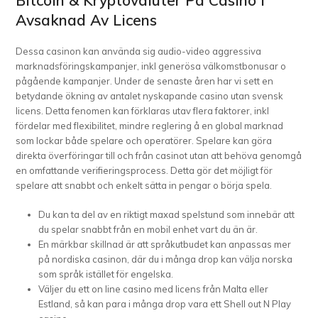
Avsaknad Av Licens
Dessa casinon kan använda sig audio-video aggressiva
marknadsföringskampanjer, inkl generösa välkomstbonusar o
pågående kampanjer. Under de senaste åren har vi sett en
betydande ökning av antalet nyskapande casino utan svensk
licens. Detta fenomen kan förklaras utav flera faktorer, inkl
fördelar med flexibilitet, mindre reglering å en global marknad
som lockar både spelare och operatörer. Spelare kan göra
direkta överföringar till och från casinot utan att behöva genomgå
en omfattande verifieringsprocess. Detta gör det möjligt för
spelare att snabbt och enkelt sätta in pengar o börja spela.
Du kan ta del av en riktigt maxad spelstund som innebär att
du spelar snabbt från en mobil enhet vart du än är.
En märkbar skillnad är att språkutbudet kan anpassas mer
på nordiska casinon, där du i många drop kan välja norska
som språk istället för engelska.
Väljer du ett on line casino med licens från Malta eller
Estland, så kan para i många drop vara ett Shell out N Play