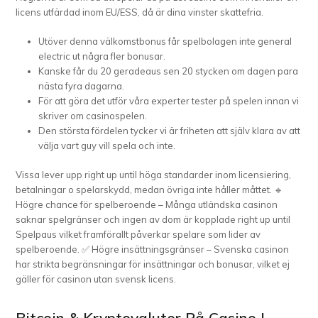
licens utfärdad inom EU/ESS, då är dina vinster skattefria.
Utöver denna välkomstbonus får spelbolagen inte general
electric ut några fler bonusar.
Kanske får du 20 geradeaus sen 20 stycken om dagen para
nästa fyra dagarna.
För att göra det utför våra experter tester på spelen innan vi
skriver om casinospelen.
Den största fördelen tycker vi är friheten att själv klara av att
välja vart guy vill spela och inte.
Vissa lever upp right up until höga standarder inom licensiering,
betalningar o spelarskydd, medan övriga inte håller måttet. 🔹
Högre chance för spelberoende – Många utländska casinon
saknar spelgränser och ingen av dom är kopplade right up until
Spelpaus vilket framförallt påverkar spelare som lider av
spelberoende. ✅ Högre insättningsgränser – Svenska casinon
har strikta begränsningar för insättningar och bonusar, vilket ej
gäller för casinon utan svensk licens.
Bitcoin & Kryptovaluter På Casino I