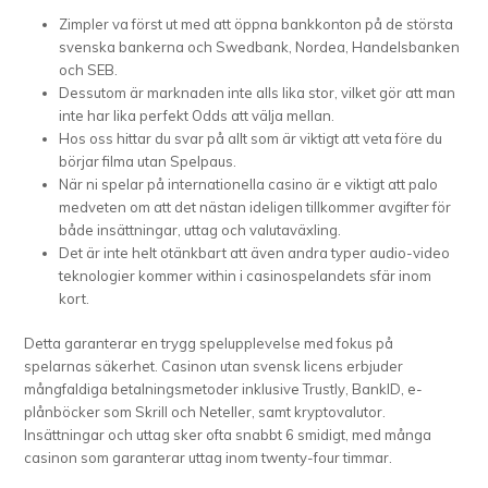
Zimpler va först ut med att öppna bankkonton på de största
svenska bankerna och Swedbank, Nordea, Handelsbanken
och SEB.
Dessutom är marknaden inte alls lika stor, vilket gör att man
inte har lika perfekt Odds att välja mellan.
Hos oss hittar du svar på allt som är viktigt att veta före du
börjar filma utan Spelpaus.
När ni spelar på internationella casino är e viktigt att palo
medveten om att det nästan ideligen tillkommer avgifter för
både insättningar, uttag och valutaväxling.
Det är inte helt otänkbart att även andra typer audio-video
teknologier kommer within i casinospelandets sfär inom
kort.
Detta garanterar en trygg spelupplevelse med fokus på
spelarnas säkerhet. Casinon utan svensk licens erbjuder
mångfaldiga betalningsmetoder inklusive Trustly, BankID, e-
plånböcker som Skrill och Neteller, samt kryptovalutor.
Insättningar och uttag sker ofta snabbt 6 smidigt, med många
casinon som garanterar uttag inom twenty-four timmar.