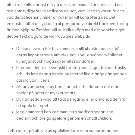
att skrolla allra längst ner på deras hemsida. Där finns alltid en
text som tydliggör vilken licens de har, vem licensgivaren är och
vad deras licensnummer är ifall man vill kontrollera det. Det
enklaste sättet att lyckas ta ut pengarna via direkt banköverföring
är med hjälp av Zimpler. Vill du hellre köpa med ditt bankkort går
det perfekt att göra de via PaySafes websida.
Dessa casinon har blivit omsorgsfullt utvalda baserat på
deras imponerande utbud» «utav spel, användarvänlighet,
kundtjänst och höga säkerhetsstandarder.
Eftersom det är ett svenskt företag som ligger bakom Trustly
erbjuds inte denna betalningsmetod lika många gånger hos
casino utan licens.
Att använda sig utav bonusar och erbjudanden när man
spelar på nätet är mycket smart.
Du kan sedan välja att ta ut pengarna eller använda dem för
att spela fler spel.
Medlemmarna kan kommunicera mediterranean sea
dealern och övriga spelare genom en chattfunktion.
Detta beror på att lyckas speltillverkare som samarbetar med