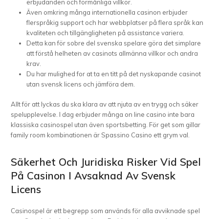
erbjudanden och förmånliga villkor.
Även omkring många internationella casinon erbjuder
flerspråkig support och har webbplatser på flera språk kan
kvaliteten och tillgängligheten på assistance variera.
Detta kan för sobre del svenska spelare göra det simplare
att förstå helheten av casinots allmänna villkor och andra
krav.
Du har mulighed for at ta en titt på det nyskapande casinot
utan svensk licens och jämföra dem.
Allt för att lyckas du ska klara av att njuta av en trygg och säker
spelupplevelse. I dag erbjuder många on line casino inte bara
klassiska casinospel utan även sportsbetting. För get som gillar
family room kombinationen är Spassino Casino ett grym val.
Säkerhet Och Juridiska Risker Vid Spel
På Casinon I Avsaknad Av Svensk
Licens
Casinospel är ett begrepp som används för alla avviknade spel