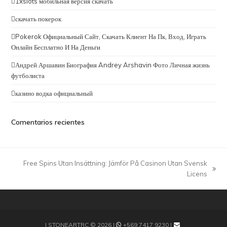
1xslots мобильная версия скачать
скачать покерок
Pokerok Официальный Сайт, Скачать Клиент На Пк, Вход, Играть
Онлайн Бесплатно И На Деньги
Андрей Аршавин Биография Andrey Arshavin Фото Личная жизнь
футболиста
казино водка официальный
Comentarios recientes
Free Spins Utan Insättning: Jämför På Casinon Utan Svensk
next
Licens
post:
| STONEARTRC © 2026 |
+569 7417 9230 |