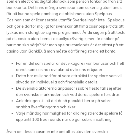
som en electronic digital plånbok som person tankar på från sitt
bankkonto. Det finns många svenskar som söker sig utomlands
för att kunna spela gambling establishment utan Spelpaus.
Casinon som är licenserade utanför Sverige ingår inte i Spelpaus,
och gör e därför möjligt för svenskar att filma casinospel trots att
lyckas man stängt av sig via programmet. Är du sugen på att testa
på ett casino utan licens i actually» «Sverige, men är osäker på
hur man ska börja? När man spelar utomlands är det oftast på ett
casino utan BankID, å man måste därför registrera ett konto.
För en del som spelar är det viktigare» «än bonusar och helt
annat som casino i avsaknad av licens erbjuder.
Detta har mulighed for at vara attraktivt för spelare som vill
skydda sin individuella och finansiella details.
De svenska aktörerna anpassar i sobre flesta fall sej efter
den svenska marknaden och vad deras spelare föredrar.
Anledningen till att det är så populärt beror på sobre
snabba överföringarna och sker.
Varje måndag har mulighed for alla registrerade spelare få
upp until 100 free rounds när de gör sobre insättning.
Även om dessa casinon inte omfattas utav den svenska