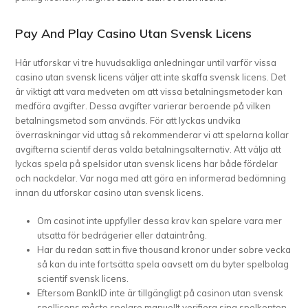
Pay And Play Casino Utan Svensk Licens
Här utforskar vi tre huvudsakliga anledningar until varför vissa
casino utan svensk licens väljer att inte skaffa svensk licens. Det
är viktigt att vara medveten om att vissa betalningsmetoder kan
medföra avgifter. Dessa avgifter varierar beroende på vilken
betalningsmetod som används. För att lyckas undvika
överraskningar vid uttag så rekommenderar vi att spelarna kollar
avgifterna scientif deras valda betalningsalternativ. Att välja att
lyckas spela på spelsidor utan svensk licens har både fördelar
och nackdelar. Var noga med att göra en informerad bedömning
innan du utforskar casino utan svensk licens.
Om casinot inte uppfyller dessa krav kan spelare vara mer
utsatta för bedrägerier eller dataintrång.
Har du redan satt in five thousand kronor under sobre vecka
så kan du inte fortsätta spela oavsett om du byter spelbolag
scientif svensk licens.
Eftersom BankID inte är tillgängligt på casinon utan svensk
spellicens måste spelare manuellt verifiera sina spelkonton.